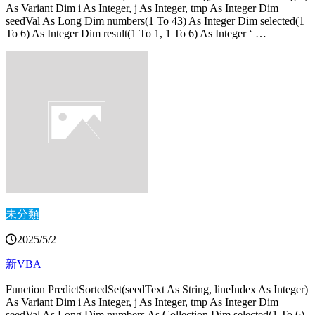
As Variant Dim i As Integer, j As Integer, tmp As Integer Dim
seedVal As Long Dim numbers(1 To 43) As Integer Dim selected(1
To 6) As Integer Dim result(1 To 1, 1 To 6) As Integer ‘ …
未分類
2025/5/2
新VBA
Function PredictSortedSet(seedText As String, lineIndex As Integer)
As Variant Dim i As Integer, j As Integer, tmp As Integer Dim
seedVal As Long Dim numbers As Collection Dim selected(1 To 6)