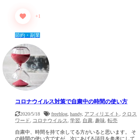
+1
節約・副業
コロナウイルス対策で自粛中の時間の使い方
2020/5/18
freeblog
,
handy
,
アフィリエイト
,
クロス
ワード
,
コロナウイルス
,
学習
,
自粛
,
趣味
,
転売
自粛中、時間を持て余してる方がいると思います。 そ
の時間の使い方ですが、次にあげる項目を参考にして