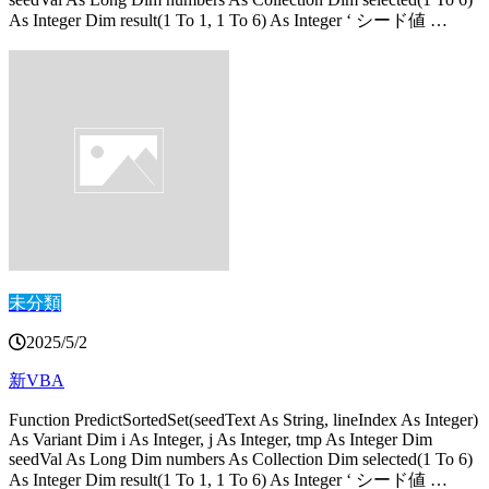
As Integer Dim result(1 To 1, 1 To 6) As Integer ‘ シード値 …
未分類
2025/5/2
新VBA
Function PredictSortedSet(seedText As String, lineIndex As Integer)
As Variant Dim i As Integer, j As Integer, tmp As Integer Dim
seedVal As Long Dim numbers As Collection Dim selected(1 To 6)
As Integer Dim result(1 To 1, 1 To 6) As Integer ‘ シード値 …