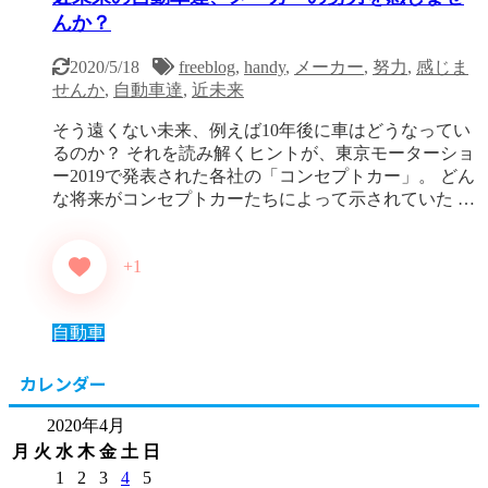
んか？
2020/5/18
freeblog
,
handy
,
メーカー
,
努力
,
感じま
せんか
,
自動車達
,
近未来
そう遠くない未来、例えば10年後に車はどうなってい
るのか？ それを読み解くヒントが、東京モーターショ
ー2019で発表された各社の「コンセプトカー」。 どん
な将来がコンセプトカーたちによって示されていた …
+1
自動車
カレンダー
2020年4月
月
火
水
木
金
土
日
1
2
3
4
5