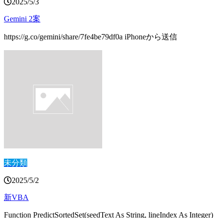
2025/5/3
Gemini 2案
https://g.co/gemini/share/7fe4be79df0a iPhoneから送信
未分類
2025/5/2
新VBA
Function PredictSortedSet(seedText As String, lineIndex As Integer)