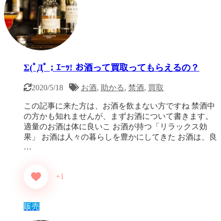
Σ(ﾟДﾟ；ｴｰｯ! お酒って買取ってもらえるの？
2020/5/18
お酒
,
助かる
,
禁酒
,
買取
この記事に来た方は、お酒を飲まない方ですね 禁酒中
の方かも知れませんが、まずお酒について書きます。
適量のお酒は体に良いこ お酒が持つ「リラックス効
果」 お酒は人々の暮らしを豊かにしてきた お酒は、良
…
+1
販売