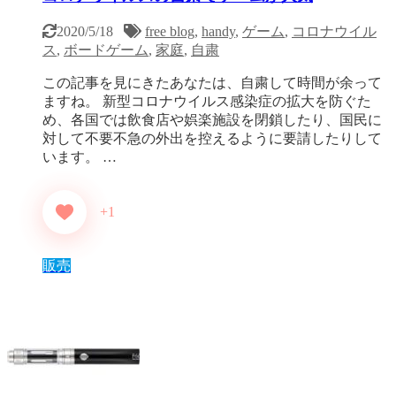
2020/5/18
free blog
,
handy
,
ゲーム
,
コロナウイル
ス
,
ボードゲーム
,
家庭
,
自粛
この記事を見にきたあなたは、自粛して時間が余って
ますね。 新型コロナウイルス感染症の拡大を防ぐた
め、各国では飲食店や娯楽施設を閉鎖したり、国民に
対して不要不急の外出を控えるように要請したりして
います。 …
+1
販売