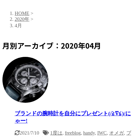
HOME
>
2020年
>
4月
月別アーカイブ：2020年04月
ブランドの腕時計を自分にプレゼント(/≧∇≦)/に
ゃー!
2021/7/10
1度は
,
freeblog
,
handy
,
IWC
,
オメガ
,
ブ