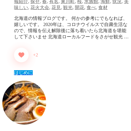
報紹介
,
探せ
,
春
,
有名
,
東川町
,
桜
,
水族館
,
海鮮
,
状況
,
美
味しい
,
花火大会
,
花見
,
観光
,
開花
,
食べ
,
食材
北海道の情報ブログです。 何かの参考にでもなれば、
嬉しいです。 2020年は、コロナウイルスで自粛生活な
ので、情報を伝え解除後に落ち着いたら北海道を堪能
して下さいませ 北海道ローカルフードをさがせ観光 …
+2
はじめに