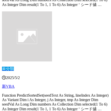
As Integer Dim result(1 To 1, 1 To 6) As Integer ‘ シード値 …
未分類
2025/5/2
新VBA
Function PredictSortedSet(seedText As String, lineIndex As Integer)
As Variant Dim i As Integer, j As Integer, tmp As Integer Dim
seedVal As Long Dim numbers As Collection Dim selected(1 To 6)
As Integer Dim result(1 To 1, 1 To 6) As Integer ‘ シード値 …