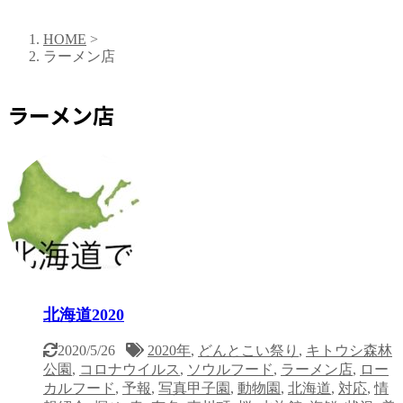
HOME
>
ラーメン店
ラーメン店
北海道2020
2020/5/26
2020年
,
どんとこい祭り
,
キトウシ森林
公園
,
コロナウイルス
,
ソウルフード
,
ラーメン店
,
ロー
カルフード
,
予報
,
写真甲子園
,
動物園
,
北海道
,
対応
,
情