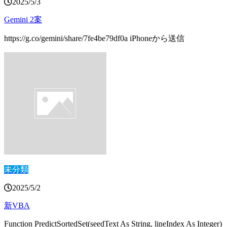
2025/5/3
Gemini 2案
https://g.co/gemini/share/7fe4be79df0a iPhoneから送信
未分類
2025/5/2
新VBA
Function PredictSortedSet(seedText As String, lineIndex As Integer)