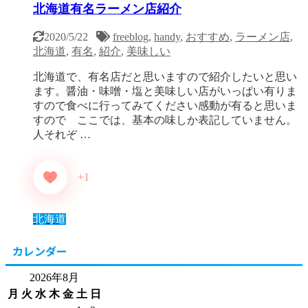
北海道有名ラーメン店紹介
2020/5/22
freeblog
,
handy
,
おすすめ
,
ラーメン店
,
北海道
,
有名
,
紹介
,
美味しい
北海道で、有名店だと思いますので紹介したいと思い
ます。醤油・味噌・塩と美味しい店がいっぱい有りま
すので食べに行ってみてください感動が有ると思いま
すので ここでは、基本の味しか表記していません。
人それぞ …
+1
北海道
カレンダー
2026年8月
月
火
水
木
金
土
日