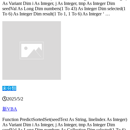
As Variant Dim i As Integer, j As Integer, tmp As Integer Dim
seedVal As Long Dim numbers(1 To 43) As Integer Dim selected(1
To 6) As Integer Dim result(1 To 1, 1 To 6) As Integer ‘ …
未分類
2025/5/2
新VBA
Function PredictSortedSet(seedText As String, lineIndex As Integer)
As Variant Dim i As Integer, j As Integer, tmp As Integer Dim
seedVal As Long Dim numbers As Collection Dim selected(1 To 6)