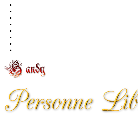
北海道
東川町
健康
食
販売
節約・副業
自社
問合せ
情報の百貨店、田舎から配信
Copyright© HandYのfreeblog , 2026 All Rights Reserved