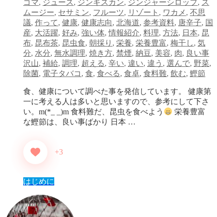
ゴマ
,
ジュース
,
ジンギスカン
,
ジンジャーシロップ
,
ス
ムージー
,
セサミン
,
フルーツ
,
リゾート
,
ワカメ
,
不思
議
,
作って
,
健康
,
健康志向
,
北海道
,
参考資料
,
唐辛子
,
国
産
,
大活躍
,
好み
,
強い体
,
情報紹介
,
料理
,
方法
,
日本
,
昆
布
,
昆布茶
,
昆虫食
,
朝採り
,
栄養
,
栄養豊富
,
梅干し
,
気
分
,
水分
,
無水調理
,
焼き方
,
禁煙
,
納豆
,
美容
,
肉
,
良い事
沢山
,
補給
,
調理
,
超える
,
辛い
,
違い
,
違う
,
選んで
,
野菜
,
除菌
,
電子タバコ
,
食
,
食べる
,
食卓
,
食料難
,
飲む
,
鰹節
食、健康について調べた事を発信しています。 健康第
一に考える人は多いと思いますので、参考にして下さ
い。m(*_ _)m 食料難だ、昆虫を食べよう
栄養豊富
な鰹節は、良い事ばかり 日本 …
+3
はじめに