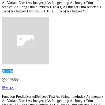
As Variant Dim i As Integer, j As Integer, tmp As Integer Dim
seedVal As Long Dim numbers(1 To 43) As Integer Dim selected(1
To 6) As Integer Dim result(1 To 1, 1 To 6) As Integer ‘ …
未分類
2025/5/2
新VBA
Function PredictSortedSet(seedText As String, lineIndex As Integer)
As Variant Dim i As Integer, j As Integer, tmp As Integer Dim
seedVal As Long Dim numbers As Collection Dim selected(1 To 6)