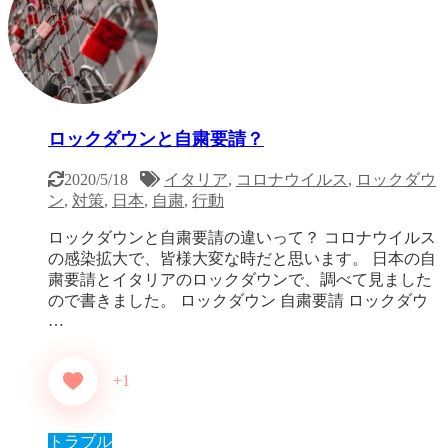
ロックダウンと自粛要請？
2020/5/18
イタリア
,
コロナウイルス
,
ロックダウ
ン
,
対策
,
日本
,
自粛
,
行動
ロックダウンと自粛要請の違いって？ コロナウイルス
の感染拡大で、皆様大変な時だと思います。 日本の自
粛要請とイタリアのロックダウンで、調べて見ました
ので書きました。 ロックダウン 自粛要請 ロックダウ
…
+1
トラブル