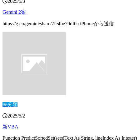
2025/5/3
Gemini 2案
https://g.co/gemini/share/7fe4be79df0a iPhoneから送信
未分類
2025/5/2
新VBA
Function PredictSortedSet(seedText As String, lineIndex As Integer)