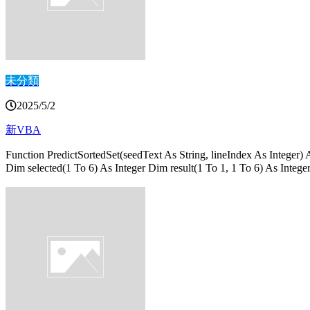
未分類
2025/5/2
新VBA
Function PredictSortedSet(seedText As String, lineIndex As Integer)
Dim selected(1 To 6) As Integer Dim result(1 To 1, 1 To 6) As I