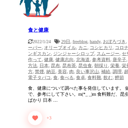
食と健康
2022/1/24
29日
,
freeblog
,
handy
,
おぼろづき
,
ーバー
,
オリーブオイル
,
カニ
,
コシヒカリ
,
コロ
ンギスカン
,
ジンジャーシロップ
,
スムージー
,
セ
作って
,
健康
,
健康志向
,
北海道
,
参考資料
,
唐辛子
方法
,
日本
,
昆布
,
昆布茶
,
昆虫食
,
朝採り
,
栄養
,
栄
方
,
禁煙
,
納豆
,
美容
,
肉
,
良い事沢山
,
補給
,
調理
,
電子タバコ
,
食
,
食べる
,
食卓
,
食料難
,
飲む
,
鰹節
食、健康について調べた事を発信しています。 
で、参考にして下さい。m(*_ _)m 食料難だ、
ばかり 日本 …
+3