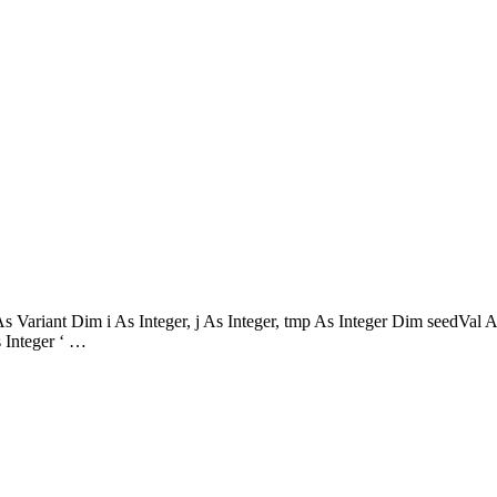
 As Variant Dim i As Integer, j As Integer, tmp As Integer Dim seedVa
s Integer ‘ …