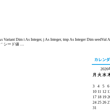
 As Variant Dim i As Integer, j As Integer, tmp As Integer Dim seedVa
nteger ‘ シード値 …
カレンダ
202
月
火
水
3
4
5
6
10
11
12
1
17
18
19
2
24
25
26
2
31