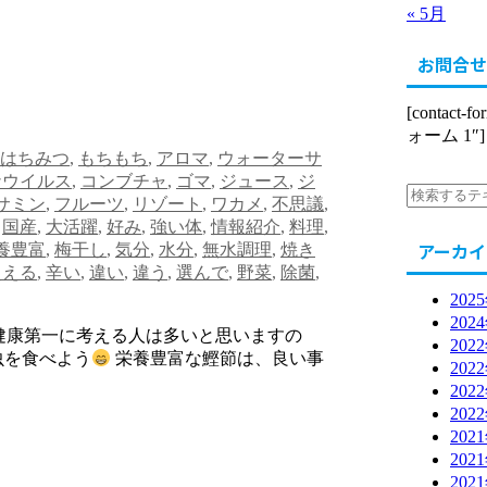
« 5月
お問合せ
[contact-
ォーム 1″]
はちみつ
,
もちもち
,
アロマ
,
ウォーターサ
ナウイルス
,
コンブチャ
,
ゴマ
,
ジュース
,
ジ
サミン
,
フルーツ
,
リゾート
,
ワカメ
,
不思議
,
,
国産
,
大活躍
,
好み
,
強い体
,
情報紹介
,
料理
,
アーカイ
養豊富
,
梅干し
,
気分
,
水分
,
無水調理
,
焼き
超える
,
辛い
,
違い
,
違う
,
選んで
,
野菜
,
除菌
,
202
202
健康第一に考える人は多いと思いますの
202
昆虫を食べよう
栄養豊富な鰹節は、良い事
202
202
202
202
202
202