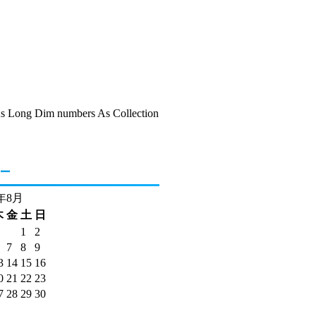
l As Long Dim numbers As Collection
ー
6年8月
木
金
土
日
1
2
7
8
9
3
14
15
16
0
21
22
23
7
28
29
30