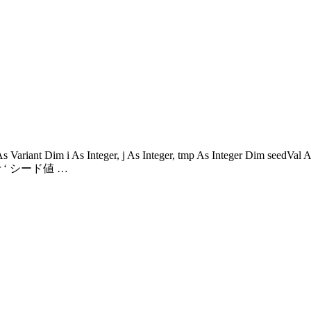
 As Variant Dim i As Integer, j As Integer, tmp As Integer Dim seedVa
nteger ‘ シード値 …