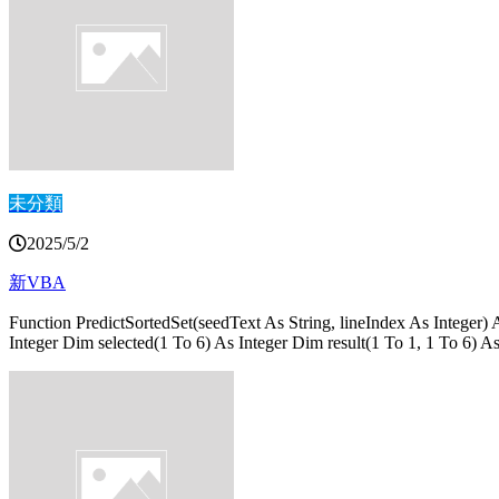
未分類
2025/5/2
新VBA
Function PredictSortedSet(seedText As String, lineIndex As Integer)
Integer Dim selected(1 To 6) As Integer Dim result(1 To 1, 1 To 6) A