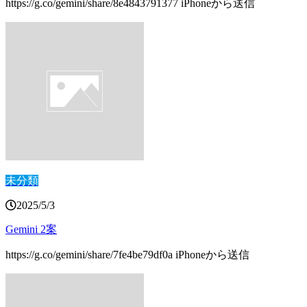
https://g.co/gemini/share/8e4843791377 iPhoneから送信
未分類
2025/5/3
Gemini 2案
https://g.co/gemini/share/7fe4be79df0a iPhoneから送信