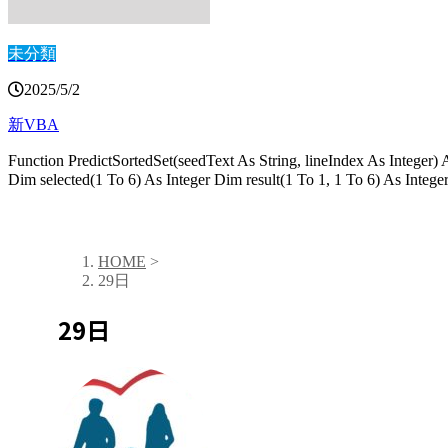
未分類
2025/5/2
新VBA
Function PredictSortedSet(seedText As String, lineIndex As Integer)
Dim selected(1 To 6) As Integer Dim result(1 To 1, 1 To 6) As I
HOME
>
29日
29日