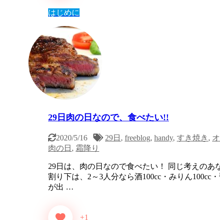
はじめに
29日肉の日なので、食べたい!!
2020/5/16
29日
,
freeblog
,
handy
,
すき焼き
,
オ
肉の日
,
霜降り
29日は、肉の日なので食べたい！ 同じ考えのあな
割り下は、2～3人分なら酒100cc・みりん100cc
が出 …
+1