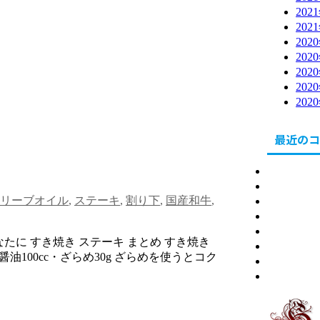
202
202
202
202
202
202
202
最近のコ
北海道
東川町
リーブオイル
,
ステーキ
,
割り下
,
国産和牛
,
健康
食
販売
たに すき焼き ステーキ まとめ すき焼き
節約・副
・醤油100cc・ざらめ30g ざらめを使うとコク
自社
問合せ