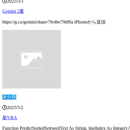
2025/5/3
Gemini 2案
https://g.co/gemini/share/7fe4be79df0a iPhoneから送信
未分類
2025/5/2
新VBA
Function PredictSortedSet(seedText As String, lineIndex As Integer)