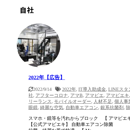
自社
2022年【広告】
2022/9/14
2022年
,
IT導入助成金
,
LINEス
社
,
アフターコロナ
,
アマB
,
アマビエ
,
アマビエキ
リーランス
,
モバイルオーダー
,
人材不足
,
個人事
眼鏡
,
綺麗な空気
,
自動車エアコン
,
銀系抗菌剤
,
スマホ・鏡等を汚れからブロック 【 アマ
【公式アマビエキ】 自動車エアコン除菌 