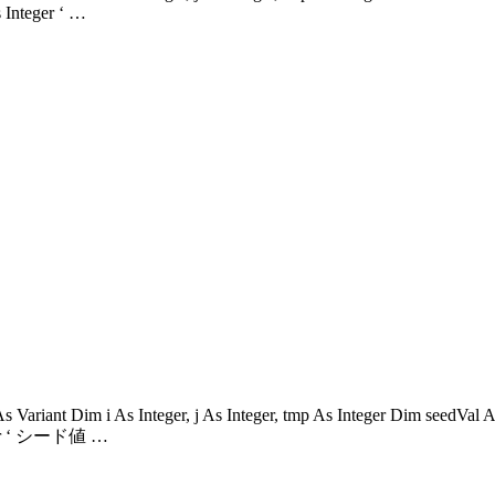
s Integer ‘ …
 As Variant Dim i As Integer, j As Integer, tmp As Integer Dim seedVa
nteger ‘ シード値 …