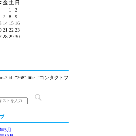
木
金
土
日
1
2
7
8
9
3
14
15
16
0
21
22
23
7
28
29
30
form-7 id=”268″ title=”コンタクトフ
ブ
5年5月