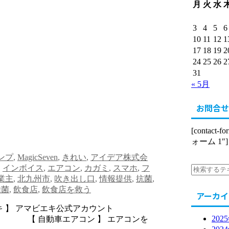
月
火
水
3
4
5
6
10
11
12
1
17
18
19
2
24
25
26
2
31
« 5月
お問合せ
[contact-
ォーム 1″]
タンプ
,
MagicSeven
,
きれい
,
アイデア株式会
,
インボイス
,
エアコン
,
カガミ
,
スマホ
,
フ
業主
,
北九州市
,
吹き出し口
,
情報提供
,
抗菌
,
除菌
,
飲食店
,
飲食店を救う
アーカイ
ビエキ 】 アマビエキ公式アカウント
202
【 自動車エアコン 】 エアコンを