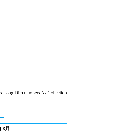
l As Long Dim numbers As Collection
ー
6年8月