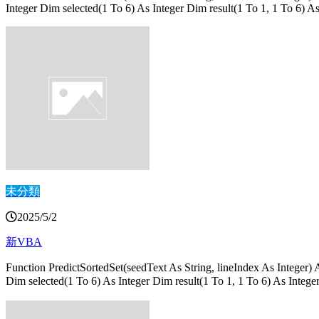
Integer Dim selected(1 To 6) As Integer Dim result(1 To 1, 1 To 6) A
未分類
2025/5/2
新VBA
Function PredictSortedSet(seedText As String, lineIndex As Integer)
Dim selected(1 To 6) As Integer Dim result(1 To 1, 1 To 6) As I