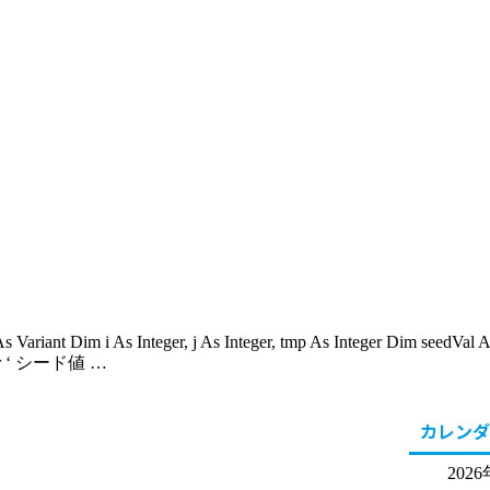
 As Variant Dim i As Integer, j As Integer, tmp As Integer Dim seedVa
nteger ‘ シード値 …
カレンダ
202