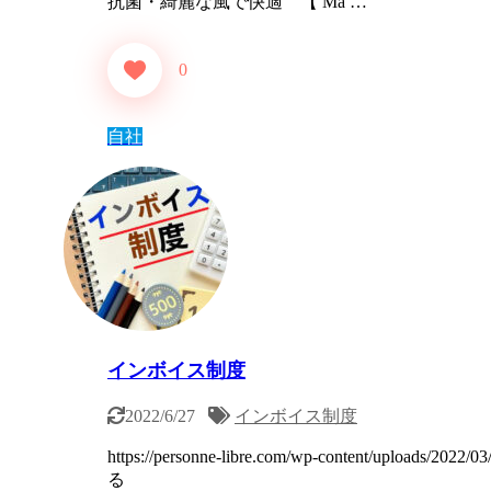
抗菌・綺麗な風で快適 【 Ma …
0
自社
インボイス制度
2022/6/27
インボイス制度
https://personne-libre.com/wp-content/uplo
る