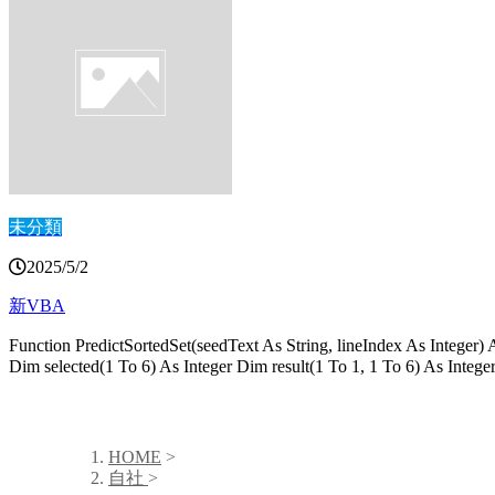
未分類
2025/5/2
新VBA
Function PredictSortedSet(seedText As String, lineIndex As Integer)
Dim selected(1 To 6) As Integer Dim result(1 To 1, 1 To 6) As I
HOME
>
自社
>