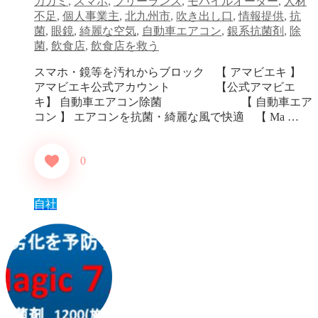
カガミ
,
スマホ
,
フリーランス
,
モバイルオーダー
,
人材
不足
,
個人事業主
,
北九州市
,
吹き出し口
,
情報提供
,
抗
菌
,
眼鏡
,
綺麗な空気
,
自動車エアコン
,
銀系抗菌剤
,
除
菌
,
飲食店
,
飲食店を救う
スマホ・鏡等を汚れからブロック 【 アマビエキ 】
アマビエキ公式アカウント 【公式アマビエ
キ】 自動車エアコン除菌 【 自動車エア
コン 】 エアコンを抗菌・綺麗な風で快適 【 Ma …
0
自社