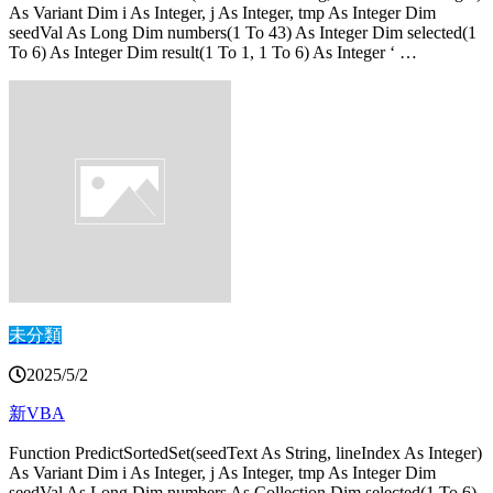
As Variant Dim i As Integer, j As Integer, tmp As Integer Dim
seedVal As Long Dim numbers(1 To 43) As Integer Dim selected(1
To 6) As Integer Dim result(1 To 1, 1 To 6) As Integer ‘ …
未分類
2025/5/2
新VBA
Function PredictSortedSet(seedText As String, lineIndex As Integer)
As Variant Dim i As Integer, j As Integer, tmp As Integer Dim
seedVal As Long Dim numbers As Collection Dim selected(1 To 6)