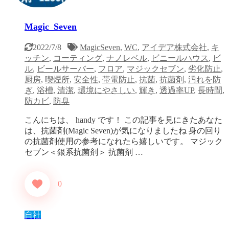
Magic_Seven
2022/7/8
MagicSeven
,
WC
,
アイデア株式会社
,
キ
ッチン
,
コーティング
,
ナノレベル
,
ビニールハウス
,
ビ
ル
,
ビールサーバー
,
フロア
,
マジックセブン
,
劣化防止
,
厨房
,
喫煙所
,
安全性
,
帯電防止
,
抗菌
,
抗菌剤
,
汚れを防
ぎ
,
浴槽
,
清潔
,
環境にやさしい
,
輝き
,
透過率UP
,
長時間
,
防カビ
,
防臭
こんにちは、 handy です！ この記事を見にきたあなた
は、抗菌剤(Magic Seven)が気になりましたね 身の回り
の抗菌剤使用の参考になれたら嬉しいです。 マジック
セブン＜銀系抗菌剤＞ 抗菌剤 …
0
自社