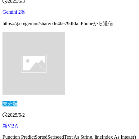
2025/5/3
Gemini 2案
https://g.co/gemini/share/7fe4be79df0a iPhoneから送信
未分類
2025/5/2
新VBA
Function PredictSortedSet(seedText As String, lineIndex As Integer)