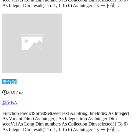
As Integer Dim result(1 To 1, 1 To 6) As Integer ‘ シード値 …
未分類
2025/5/2
新VBA
Function PredictSortedSet(seedText As String, lineIndex As Integer)
As Variant Dim i As Integer, j As Integer, tmp As Integer Dim
seedVal As Long Dim numbers As Collection Dim selected(1 To 6)
As Integer Dim result(1 To 1, 1 To 6) As Integer ‘ シード値 …