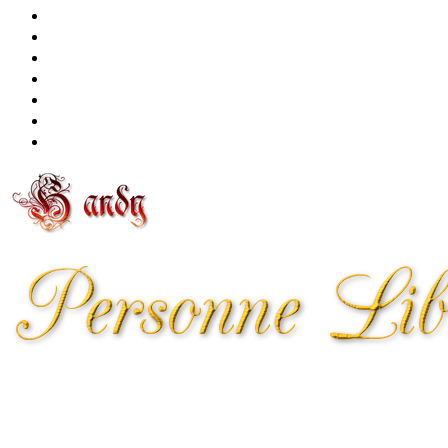
東川町
健康
食
販売
節約・副業
自社
問合せ
情報の百貨店、田舎から配信
Copyright© HandYのfreeblog , 2026 All Rights Reserved
Powered by
AFFINGER5
.