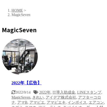
HOME
>
MagicSeven
MagicSeven
2022年【広告】
2022/9/14
2022年
,
IT導入助成金
,
LINEスタンプ
,
MagicSeven
,
きれい
,
アイデア株式会社
,
アフターコロ
ナ
,
アマB
,
アマビエ
,
アマビエキ
,
インボイス
,
エアコン
,