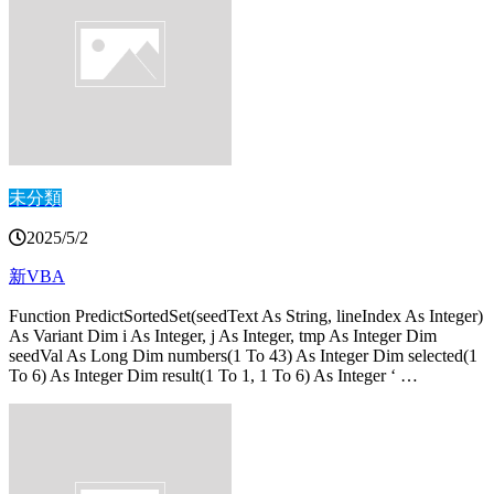
未分類
2025/5/2
新VBA
Function PredictSortedSet(seedText As String, lineIndex As Integer)
As Variant Dim i As Integer, j As Integer, tmp As Integer Dim
seedVal As Long Dim numbers(1 To 43) As Integer Dim selected(1
To 6) As Integer Dim result(1 To 1, 1 To 6) As Integer ‘ …