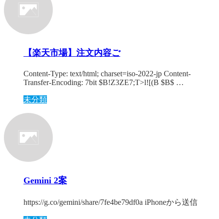
【楽天市場】注文内容ご
Content-Type: text/html; charset=iso-2022-jp Content-
Transfer-Encoding: 7bit $B!Z3ZE7;T>l![(B $B$ …
未分類
Gemini 2案
https://g.co/gemini/share/7fe4be79df0a iPhoneから送信