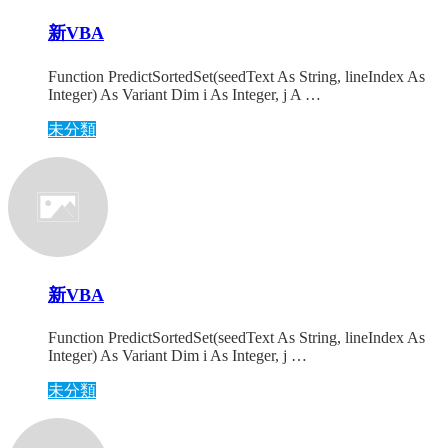
新VBA
Function PredictSortedSet(seedText As String, lineIndex As
Integer) As Variant Dim i As Integer, j A …
未分類
新VBA
Function PredictSortedSet(seedText As String, lineIndex As
Integer) As Variant Dim i As Integer, j …
未分類