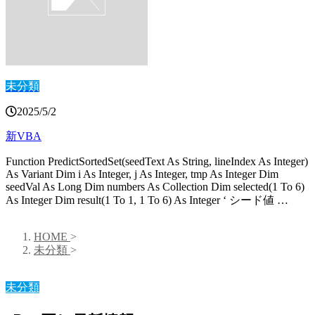
未分類
2025/5/2
新VBA
Function PredictSortedSet(seedText As String, lineIndex As Integer)
As Variant Dim i As Integer, j As Integer, tmp As Integer Dim
seedVal As Long Dim numbers As Collection Dim selected(1 To 6)
As Integer Dim result(1 To 1, 1 To 6) As Integer ‘ シード値 …
HOME
>
未分類
>
未分類