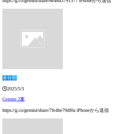
https://g.co/gemini/share/8e4843791377 iPhoneから送信
未分類
2025/5/3
Gemini 2案
https://g.co/gemini/share/7fe4be79df0a iPhoneから送信