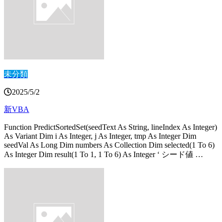
未分類
2025/5/2
新VBA
Function PredictSortedSet(seedText As String, lineIndex As Integer)
As Variant Dim i As Integer, j As Integer, tmp As Integer Dim
seedVal As Long Dim numbers As Collection Dim selected(1 To 6)
As Integer Dim result(1 To 1, 1 To 6) As Integer ‘ シード値 …