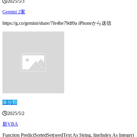
2025/5/3
Gemini 2案
https://g.co/gemini/share/7fe4be79df0a iPhoneから送信
未分類
2025/5/2
新VBA
Function PredictSortedSet(seedText As String, lineIndex As Integer)