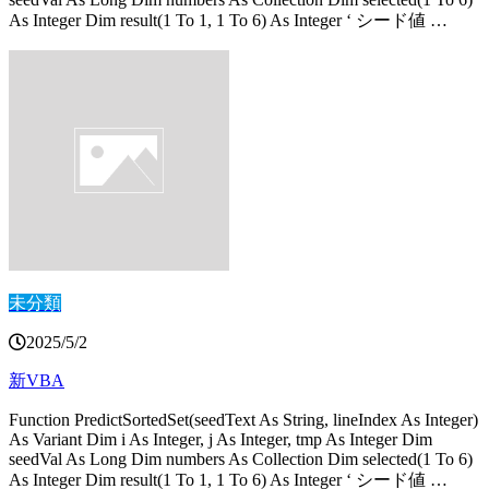
As Integer Dim result(1 To 1, 1 To 6) As Integer ‘ シード値 …
未分類
2025/5/2
新VBA
Function PredictSortedSet(seedText As String, lineIndex As Integer)
As Variant Dim i As Integer, j As Integer, tmp As Integer Dim
seedVal As Long Dim numbers As Collection Dim selected(1 To 6)
As Integer Dim result(1 To 1, 1 To 6) As Integer ‘ シード値 …