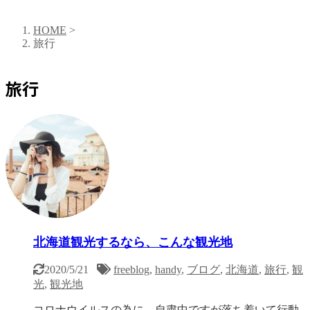
HOME
>
旅行
旅行
北海道観光するなら、こんな観光地
2020/5/21
freeblog
,
handy
,
ブログ
,
北海道
,
旅行
,
観
光
,
観光地
コロナウイルスの為に、自粛中ですが落ち着いて行動