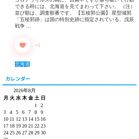
できる時には、北海道を見てまわって下さい。 （注）
並び順は、調査順番です。 【五稜郭公園】 星型城郭
「五稜郭跡」は国の特別史跡に指定されている。戊辰
戦争 …
+1
北海道
カレンダー
2026年8月
月
火
水
木
金
土
日
1
2
3
4
5
6
7
8
9
10
11
12
13
14
15
16
17
18
19
20
21
22
23
24
25
26
27
28
29
30