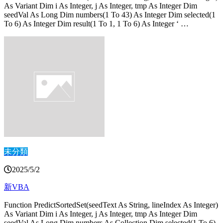
As Variant Dim i As Integer, j As Integer, tmp As Integer Dim
seedVal As Long Dim numbers(1 To 43) As Integer Dim selected(1
To 6) As Integer Dim result(1 To 1, 1 To 6) As Integer ‘ …
未分類
2025/5/2
新VBA
Function PredictSortedSet(seedText As String, lineIndex As Integer)
As Variant Dim i As Integer, j As Integer, tmp As Integer Dim
seedVal As Long Dim numbers As Collection Dim selected(1 To 6)