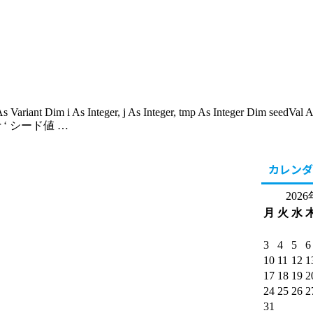
 As Variant Dim i As Integer, j As Integer, tmp As Integer Dim seedVa
nteger ‘ シード値 …
カレンダ
202
月
火
水
3
4
5
6
10
11
12
1
17
18
19
2
24
25
26
2
31