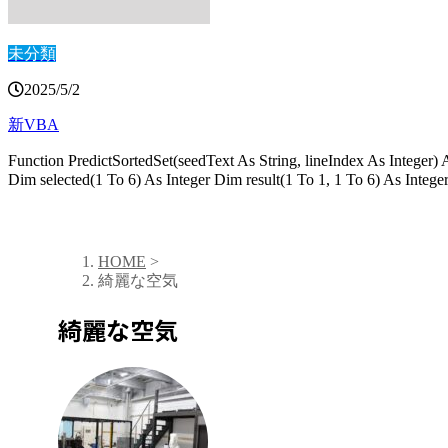
未分類
2025/5/2
新VBA
Function PredictSortedSet(seedText As String, lineIndex As Integer)
Dim selected(1 To 6) As Integer Dim result(1 To 1, 1 To 6) As I
HOME
>
綺麗な空気
綺麗な空気