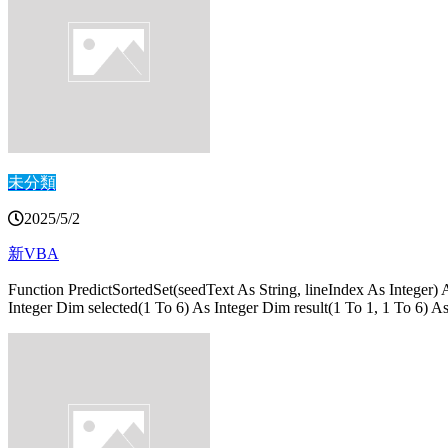
未分類
2025/5/2
新VBA
Function PredictSortedSet(seedText As String, lineIndex As Integer)
Integer Dim selected(1 To 6) As Integer Dim result(1 To 1, 1 To 6) A