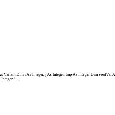
 As Variant Dim i As Integer, j As Integer, tmp As Integer Dim seedVa
s Integer ‘ …