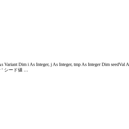
 As Variant Dim i As Integer, j As Integer, tmp As Integer Dim seedVa
nteger ‘ シード値 …