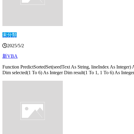
未分類
2025/5/2
新VBA
Function PredictSortedSet(seedText As String, lineIndex As Integer)
Dim selected(1 To 6) As Integer Dim result(1 To 1, 1 To 6) As I