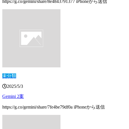
https://g.co/gemini/share/8e4843791377 iPhoneから送信
未分類
2025/5/3
Gemini 2案
https://g.co/gemini/share/7fe4be79df0a iPhoneから送信