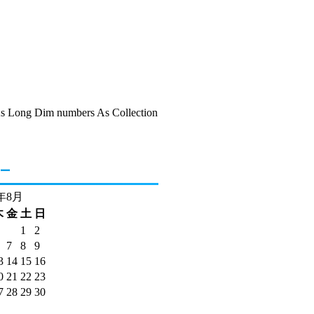
l As Long Dim numbers As Collection
ー
6年8月
木
金
土
日
1
2
7
8
9
3
14
15
16
0
21
22
23
7
28
29
30