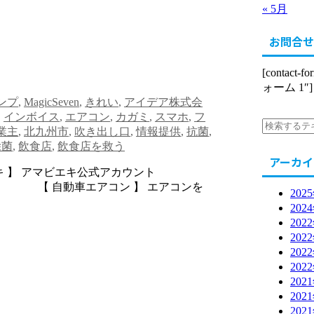
« 5月
お問合せ
[contact-
ォーム 1″]
タンプ
,
MagicSeven
,
きれい
,
アイデア株式会
,
インボイス
,
エアコン
,
カガミ
,
スマホ
,
フ
業主
,
北九州市
,
吹き出し口
,
情報提供
,
抗菌
,
除菌
,
飲食店
,
飲食店を救う
アーカイ
ビエキ 】 アマビエキ公式アカウント
【 自動車エアコン 】 エアコンを
202
202
202
202
202
202
202
202
202