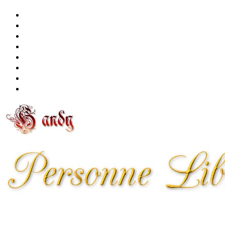
北海道
東川町
健康
食
販売
節約・副業
自社
問合せ
情報の百貨店、田舎から配信