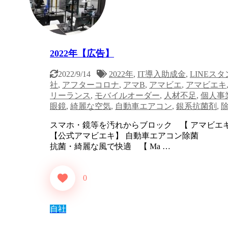
2022年【広告】
2022/9/14
2022年
,
IT導入助成金
,
LINEス
社
,
アフターコロナ
,
アマB
,
アマビエ
,
アマビエキ
リーランス
,
モバイルオーダー
,
人材不足
,
個人事
眼鏡
,
綺麗な空気
,
自動車エアコン
,
銀系抗菌剤
,
スマホ・鏡等を汚れからブロック 【 アマ
【公式アマビエキ】 自動車エアコン除菌 
抗菌・綺麗な風で快適 【 Ma …
0
自社